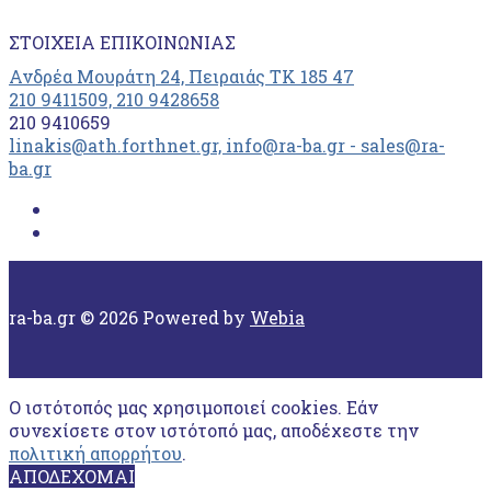
ΣΤΟΙΧΕΊΑ ΕΠΙΚΟΙΝΩΝΊΑΣ
Ανδρέα Μουράτη 24, Πειραιάς ΤΚ 185 47
210 9411509, 210 9428658
210 9410659
linakis@ath.forthnet.gr, info@ra-ba.gr - sales@ra-
ba.gr
ra-ba.gr © 2026 Powered by
Webia
Ο ιστότοπός μας χρησιμοποιεί cookies. Εάν
συνεχίσετε στον ιστότοπό μας, αποδέχεστε την
πολιτική απορρήτου
.
ΑΠΟΔΕΧΟΜΑΙ