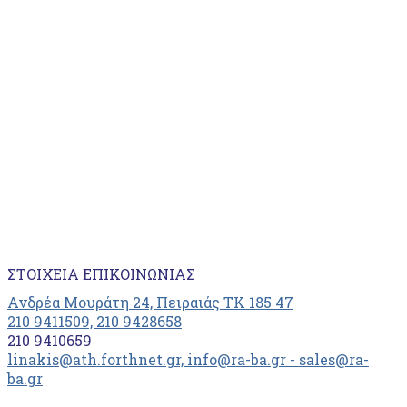
ΣΤΟΙΧΕΊΑ ΕΠΙΚΟΙΝΩΝΊΑΣ
Ανδρέα Μουράτη 24, Πειραιάς ΤΚ 185 47
210 9411509, 210 9428658
210 9410659
linakis@ath.forthnet.gr, info@ra-ba.gr - sales@ra-
ba.gr