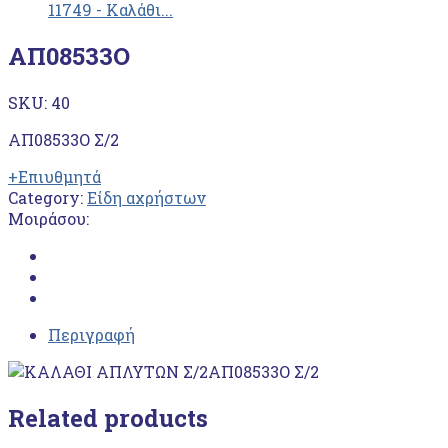
11749 - Καλάθι...
ΑΠ08533Ο
SKU:
40
ΑΠ08533Ο Σ/2
+Επιυθμητά
Category:
Είδη αχρήστων
Μοιράσου:
Περιγραφή
ΑΠ08533Ο Σ/2
Related products