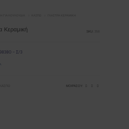
ΔΗ ΓΙΑ ΛΟΥΛΟΎΔΙΑ
ΚΑΣΠΏ
ΓΛΆΣΤΡΑ ΚΕΡΑΜΙΚΉ
α Κεραμική
SKU:
358
9838Ο – Σ/3
Ά
ΚΑΣΠΏ
ΜΟΙΡΆΣΟΥ: