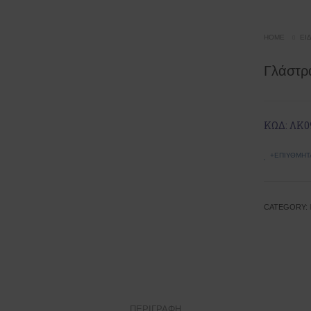
HOME
ΕΊ
Γλάστρ
ΚΩΔ: ΛΚ0
+ΕΠΙΥΘΜΗΤ
CATEGORY:
ΠΕΡΙΓΡΑΦΉ