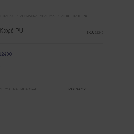
ΔΗ ΚΆΒΑΣ
ΔΕΡΜΆΤΙΝΑ - ΜΠΑΟΎΛΑ
ΔΊΣΚΟΣ ΚΑΦΈ PU
 Καφέ PU
SKU:
11240
1240Ο
Ά
ΔΕΡΜΆΤΙΝΑ - ΜΠΑΟΎΛΑ
ΜΟΙΡΆΣΟΥ: