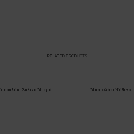
RELATED PRODUCTS
παουλάκι Ξύλινο Μικρό
Μπαουλάκι Ψάθινο