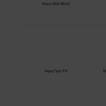
Θήκη Οβάλ Μπεζ
Θήκη Γκρι PU
Μ