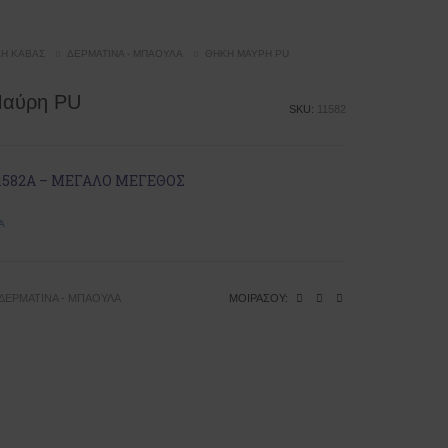
ΔΗ ΚΆΒΑΣ
ΔΕΡΜΆΤΙΝΑ - ΜΠΑΟΎΛΑ
ΘΉΚΗ ΜΑΎΡΗ PU
Μαύρη PU
SKU:
11582
1582Α – ΜΕΓΑΛΟ ΜΕΓΕΘΟΣ
Ά
ΔΕΡΜΆΤΙΝΑ - ΜΠΑΟΎΛΑ
ΜΟΙΡΆΣΟΥ: