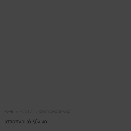
HOME
ΚΑΡΆΒΙΑ
ΙΣΤΙΟΠΛΟΙΚΌ ΞΎΛΙΝΟ
Ιστιοπλοικό ξύλινο