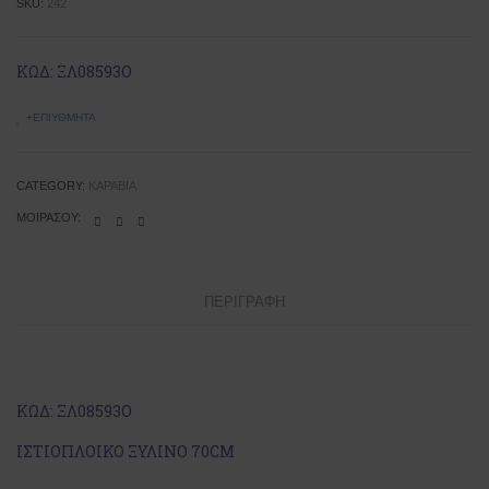
SKU:
242
ΚΩΔ: ΞΛ08593Ο
+ΕΠΙΥΘΜΗΤΆ
CATEGORY:
ΚΑΡΆΒΙΑ
ΜΟΙΡΆΣΟΥ:
ΠΕΡΙΓΡΑΦΉ
KΩΔ: ΞΛ08593Ο
ΙΣΤΙΟΠΛΟΙΚΟ ΞΥΛΙΝΟ 70CM