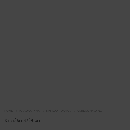
HOME
ΚΑΛΟΚΑΙΡΙΝΆ
ΚΑΠΈΛΑ ΨΆΘΙΝΑ
ΚΑΠΈΛΟ ΨΆΘΙΝΟ
Καπέλο Ψάθινο