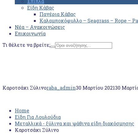
Έπιπλα
Είδη Κάβας
Πανέρια Κάβας
Καλαμποκόφυλλο – Seagrass – Rope – P
Νέα – Ανακοινώσεις
Επικοινωνία
Τι θέλετε να βρείτε;
Home
Είδη Για Λουλούδια
Μεταλλικά - ξύλινα και ψάθινα είδη διακόσμησης
Καροτσάκι Ξύλινο
Καροτσάκι Ξύλινο
raba_admin
30 Μαρτίου 2021
30 Μαρτί
Home
Είδη Για Λουλούδια
Μεταλλικά - ξύλινα και ψάθινα είδη διακόσμησης
Καροτσάκι Ξύλινο