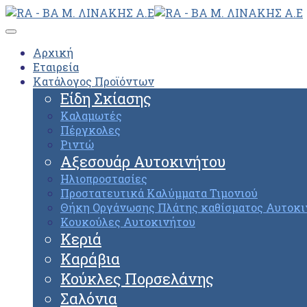
Αρχική
Εταιρεία
Κατάλογος Προϊόντων
Είδη Σκίασης
Καλαμωτές
Πέργκολες
Ριντώ
Αξεσουάρ Αυτοκινήτου
Ηλιοπροστασίες
Προστατευτικά Καλύμματα Τιμονιού
Θήκη Οργάνωσης Πλάτης καθίσματος Αυτοκι
Κουκούλες Αυτοκινήτου
Κεριά
Καράβια
Κούκλες Πορσελάνης
Σαλόνια