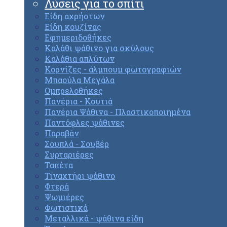
Λύσεις για το σπίτι
Είδη αχρήστων
Είδη κουζίνας
Εφημεριδοθήκες
Καλάθι ψάθινο για σκύλους
Καλάθια απλύτων
Κορνίζες - άλμπουμ φωτογραφιών
Μπαούλα Μεγάλα
Ομπρελοθήκες
Πανέρια - Κουτιά
Πανέρια Ψάθινα - Πλαστικοποιημένα
Παντόφλες ψάθινες
Παραβάν
Σουπλά - Σουβέρ
Συρταριέρες
Ταπέτα
Τιναχτήρι ψάθινο
Φτερά
Ψωμιέρες
Φωτιστικά
Μεταλλικά - ψάθινα είδη