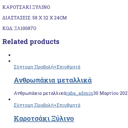
ΚΑΡΟΤΣΑΚΙ ΞΥΛΙΝΟ
ΔΙΑΣΤΑΣΕΙΣ: 58 Χ 32 Χ 24CM
KΩΔ: ΞΛ10087Ο
Related products
Σύντομη Προβολή
+Επιυθμητά
Ανθρωπάκια μεταλλικά
Ανθρωπάκια μεταλλικά
raba_admin
30 Μαρτίου 202
Σύντομη Προβολή
+Επιυθμητά
Καροτσάκι Ξύλινο