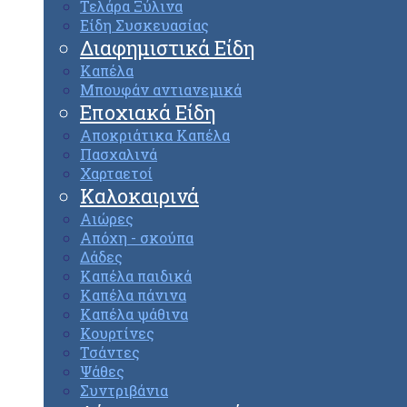
Τελάρα Ξύλινα
Είδη Συσκευασίας
Διαφημιστικά Είδη
Καπέλα
Μπουφάν αντιανεμικά
Εποχιακά Είδη
Αποκριάτικα Καπέλα
Πασχαλινά
Χαρταετοί
Καλοκαιρινά
Αιώρες
Απόχη - σκούπα
Δάδες
Καπέλα παιδικά
Καπέλα πάνινα
Καπέλα ψάθινα
Κουρτίνες
Τσάντες
Ψάθες
Συντριβάνια