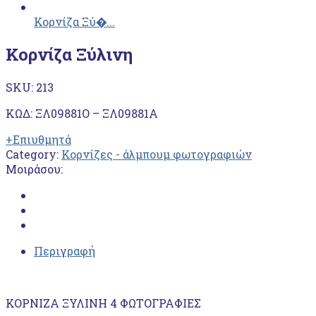
Κορνίζα Ξύ�...
Κορνίζα Ξύλινη
SKU:
213
ΚΩΔ: ΞΛ09881Ο – ΞΛ09881Α
+Επιυθμητά
Category:
Κορνίζες - άλμπουμ φωτογραφιών
Μοιράσου:
Περιγραφή
ΚΟΡΝΙΖΑ ΞΥΛΙΝΗ 4 ΦΩΤΟΓΡΑΦΙΕΣ