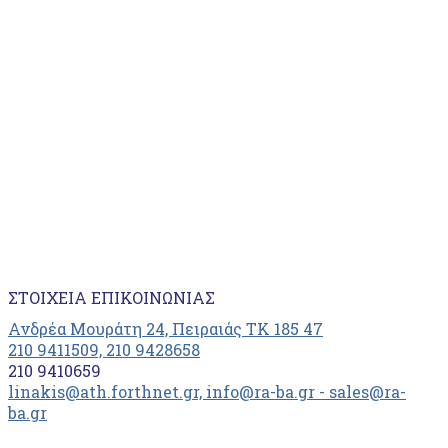
ΣΤΟΙΧΕΊΑ ΕΠΙΚΟΙΝΩΝΊΑΣ
Ανδρέα Μουράτη 24, Πειραιάς ΤΚ 185 47
210 9411509, 210 9428658
210 9410659
linakis@ath.forthnet.gr, info@ra-ba.gr - sales@ra-
ba.gr