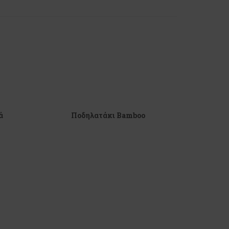
ά
Ποδηλατάκι Βamboo