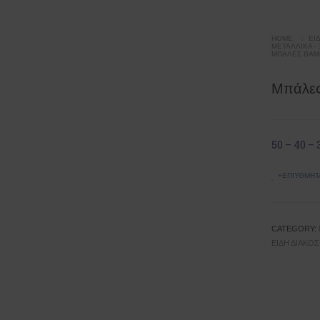
HOME
ΕΊ
ΜΕΤΑΛΛΙΚΆ -
ΜΠΆΛΕΣ ΒAM
Μπάλες
50 – 40 –
+ΕΠΙΥΘΜΗΤ
CATEGORY:
ΕΊΔΗ ΔΙΑΚΌ