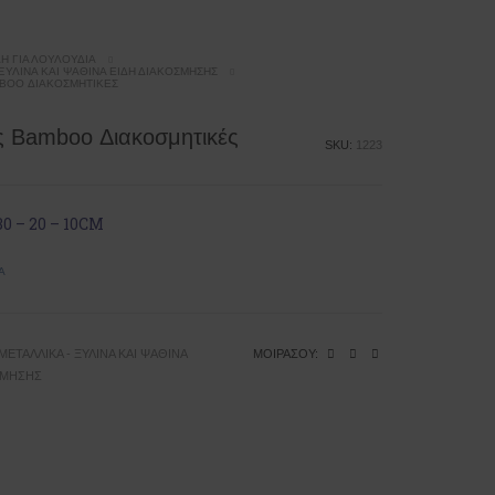
ΔΗ ΓΙΑ ΛΟΥΛΟΎΔΙΑ
 ΞΎΛΙΝΑ ΚΑΙ ΨΆΘΙΝΑ ΕΊΔΗ ΔΙΑΚΌΣΜΗΣΗΣ
BOO ΔΙΑΚΟΣΜΗΤΙΚΈΣ
 Βamboo Διακοσμητικές
SKU:
1223
 30 – 20 – 10CM
Ά
ΜΕΤΑΛΛΙΚΆ - ΞΎΛΙΝΑ ΚΑΙ ΨΆΘΙΝΑ
ΜΟΙΡΆΣΟΥ:
ΣΜΗΣΗΣ