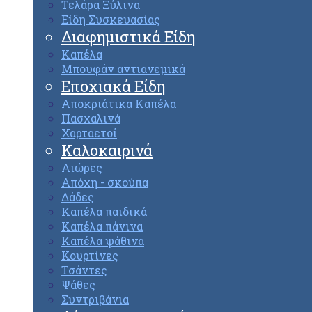
Τελάρα Ξύλινα
Είδη Συσκευασίας
Διαφημιστικά Είδη
Καπέλα
Μπουφάν αντιανεμικά
Εποχιακά Είδη
Αποκριάτικα Καπέλα
Πασχαλινά
Χαρταετοί
Καλοκαιρινά
Αιώρες
Απόχη - σκούπα
Δάδες
Καπέλα παιδικά
Καπέλα πάνινα
Καπέλα ψάθινα
Κουρτίνες
Τσάντες
Ψάθες
Συντριβάνια