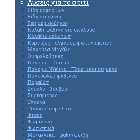
Λύσεις για το σπίτι
Είδη αχρήστων
Είδη κουζίνας
Εφημεριδοθήκες
Καλάθι ψάθινο για σκύλους
Καλάθια απλύτων
Κορνίζες - άλμπουμ φωτογραφιών
Μπαούλα Μεγάλα
Ομπρελοθήκες
Πανέρια - Κουτιά
Πανέρια Ψάθινα - Πλαστικοποιημένα
Παντόφλες ψάθινες
Παραβάν
Σουπλά - Σουβέρ
Συρταριέρες
Ταπέτα
Τιναχτήρι ψάθινο
Φτερά
Ψωμιέρες
Φωτιστικά
Μεταλλικά - ψάθινα είδη