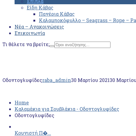
Έπιπλα
Είδη Κάβας
Πανέρια Κάβας
Καλαμποκόφυλλο – Seagrass – Rope – P
Νέα – Ανακοινώσεις
Επικοινωνία
Τι θέλετε να βρείτε;
Home
Καλαμάκια για Σουβλάκια - Οδοντογλυφίδες
Οδοντογλυφίδες
Οδοντογλυφίδες
raba_admin
30 Μαρτίου 2021
30 Μαρτίου
Home
Καλαμάκια για Σουβλάκια - Οδοντογλυφίδες
Οδοντογλυφίδες
Κουνιστή Π�...