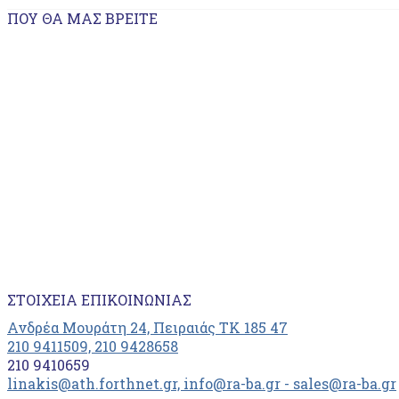
ΠΟΥ ΘΑ ΜΑΣ ΒΡΕΊΤΕ
ΣΤΟΙΧΕΊΑ ΕΠΙΚΟΙΝΩΝΊΑΣ
Ανδρέα Μουράτη 24, Πειραιάς ΤΚ 185 47
210 9411509, 210 9428658
210 9410659
linakis@ath.forthnet.gr, info@ra-ba.gr - sales@ra-ba.gr