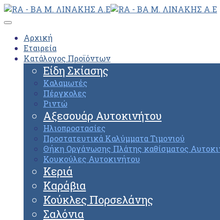
Αρχική
Εταιρεία
Κατάλογος Προϊόντων
Είδη Σκίασης
Καλαμωτές
Πέργκολες
Ριντώ
Αξεσουάρ Αυτοκινήτου
Ηλιοπροστασίες
Προστατευτικά Καλύμματα Τιμονιού
Θήκη Οργάνωσης Πλάτης καθίσματος Αυτοκι
Κουκούλες Αυτοκινήτου
Κεριά
Καράβια
Κούκλες Πορσελάνης
Σαλόνια