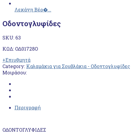
Λεκάνη Βέρ�...
Οδοντογλυφίδες
SKU:
63
ΚΩΔ: ΟΔ01728Ο
+Επιυθμητά
Category:
Καλαμάκια για Σουβλάκια - Οδοντογλυφίδες
Μοιράσου:
Περιγραφή
ΟΔΟΝΤΟΓΛΥΦΙΔΕΣ