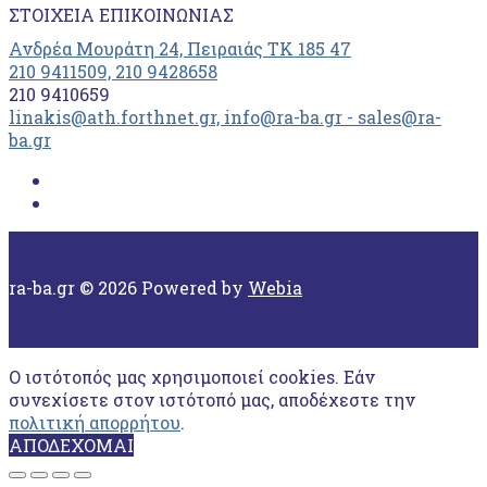
ΣΤΟΙΧΕΊΑ ΕΠΙΚΟΙΝΩΝΊΑΣ
Ανδρέα Μουράτη 24, Πειραιάς ΤΚ 185 47
210 9411509, 210 9428658
210 9410659
linakis@ath.forthnet.gr, info@ra-ba.gr - sales@ra-
ba.gr
ra-ba.gr © 2026 Powered by
Webia
Ο ιστότοπός μας χρησιμοποιεί cookies. Εάν
συνεχίσετε στον ιστότοπό μας, αποδέχεστε την
πολιτική απορρήτου
.
ΑΠΟΔΕΧΟΜΑΙ