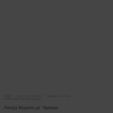
HOME
ΛΎΣΕΙΣ ΓΙΑ ΤΟ ΣΠΊΤΙ
ΠΑΝΈΡΙΑ - ΚΟΥΤΙΆ
ΠΑΝΈΡΙ ΒΈΡΓΙΝΟ ΜΕ ΎΦΑΣΜΑ
Πανέρι Βέργινο με Ύφασμα