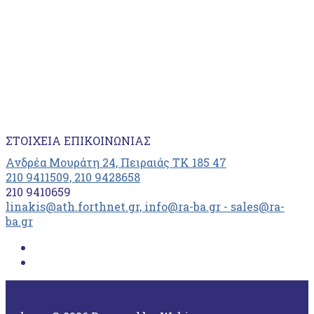
ΣΤΟΙΧΕΊΑ ΕΠΙΚΟΙΝΩΝΊΑΣ
Ανδρέα Μουράτη 24, Πειραιάς ΤΚ 185 47
210 9411509, 210 9428658
210 9410659
linakis@ath.forthnet.gr, info@ra-ba.gr - sales@ra-
ba.gr