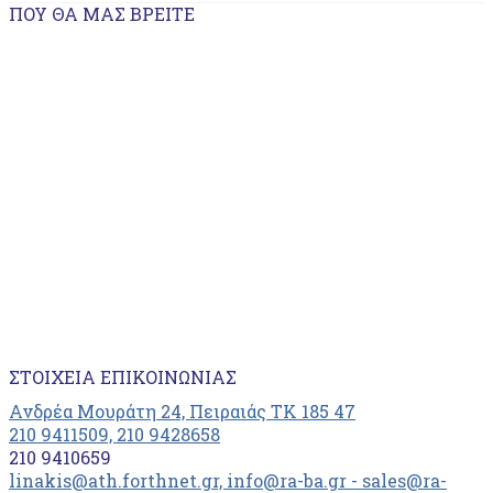
ΠΟΥ ΘΑ ΜΑΣ ΒΡΕΊΤΕ
ΣΤΟΙΧΕΊΑ ΕΠΙΚΟΙΝΩΝΊΑΣ
Ανδρέα Μουράτη 24, Πειραιάς ΤΚ 185 47
210 9411509, 210 9428658
210 9410659
linakis@ath.forthnet.gr, info@ra-ba.gr - sales@ra-