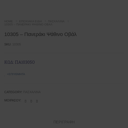
HOME
ΕΠΟΧΙΑΚΆ ΕΊΔΗ
ΠΑΣΧΑΛΙΝΆ
10305 – ΠΑΝΕΡΆΚΙ ΨΆΘΙΝΟ ΟΒΆΛ
10305 – Πανεράκι Ψάθινο Οβάλ
SKU:
10305
ΚΩΔ: ΠΑ10305Ο
+ΕΠΙΥΘΜΗΤΆ
CATEGORY:
ΠΑΣΧΑΛΙΝΆ
ΜΟΙΡΆΣΟΥ:
ΠΕΡΙΓΡΑΦΉ