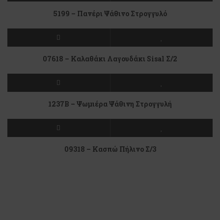
5199 – Πανέρι Ψάθινο Στρογγυλό
07618 – Καλαθάκι Λαγουδάκι Sisal Σ/2
1237Β – Ψωμιέρα Ψάθινη Στρογγυλή
09318 – Κασπώ Πήλινο Σ/3