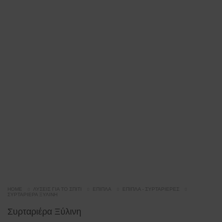
HOME
ΛΎΣΕΙΣ ΓΙΑ ΤΟ ΣΠΊΤΙ
ΈΠΙΠΛΑ
ΈΠΙΠΛΑ - ΣΥΡΤΑΡΙΈΡΕΣ
ΣΥΡΤΑΡΙΈΡΑ ΞΎΛΙΝΗ
Συρταριέρα Ξύλινη