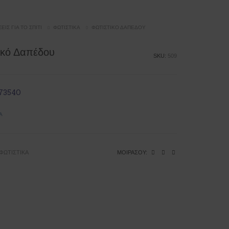
ΕΙΣ ΓΙΑ ΤΟ ΣΠΊΤΙ
ΦΩΤΙΣΤΙΚΆ
ΦΩΤΙΣΤΙΚΌ ΔΑΠΈΔΟΥ
ικό Δαπέδου
SKU:
509
7354Ο
Ά
ΦΩΤΙΣΤΙΚΆ
ΜΟΙΡΆΣΟΥ: