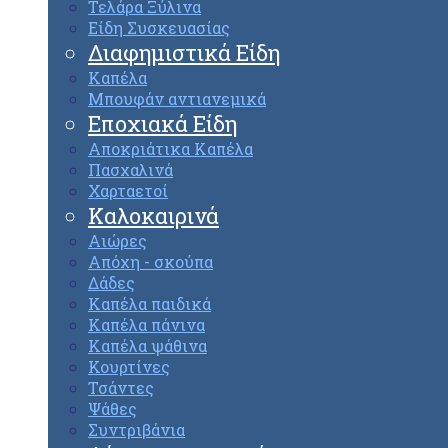
Τελάρα Ξύλινα
Είδη Συσκευασίας
Διαφημιστικά Είδη
Καπέλα
Μπουφάν αντιανεμικά
Εποχιακά Είδη
Αποκριάτικα Καπέλα
Πασχαλινά
Χαρταετοί
Καλοκαιρινά
Αιώρες
Απόχη - σκούπα
Δάδες
Καπέλα παιδικά
Καπέλα πάνινα
Καπέλα ψάθινα
Κουρτίνες
Τσάντες
Ψάθες
Συντριβάνια