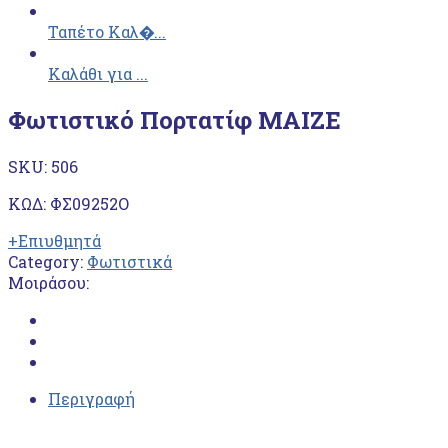
Ταπέτο Καλ�...
Καλάθι για ...
Φωτιστικό Πορτατίφ MAIZE
SKU:
506
ΚΩΔ: ΦΣ09252Ο
+Επιυθμητά
Category:
Φωτιστικά
Μοιράσου:
Περιγραφή