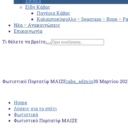
Έπιπλα
Είδη Κάβας
Πανέρια Κάβας
Καλαμποκόφυλλο – Seagrass – Rope – P
Νέα – Ανακοινώσεις
Επικοινωνία
Τι θέλετε να βρείτε;
Home
Λύσεις για το σπίτι
Φωτιστικά
Φωτιστικό Πορτατίφ MAIZE
Φωτιστικό Πορτατίφ MAIZE
raba_admin
30 Μαρτίου 202
Home
Λύσεις για το σπίτι
Φωτιστικά
Φωτιστικό Πορτατίφ MAIZE