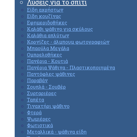
Λύσεις για το σπίτι
Είδη αχρήστων
Είδη κουζίνας
Εφημεριδοθήκες
Καλάθι ψάθινο για σκύλους
Καλάθια απλύτων
Κορνίζες - άλμπουμ φωτογραφιών
Μπαούλα Μεγάλα
Ομπρελοθήκες
Πανέρια - Κουτιά
Πανέρια Ψάθινα - Πλαστικοποιημένα
Παντόφλες ψάθινες
Παραβάν
Σουπλά - Σουβέρ
Συρταριέρες
Ταπέτα
Τιναχτήρι ψάθινο
Φτερά
Ψωμιέρες
Φωτιστικά
Μεταλλικά - ψάθινα είδη