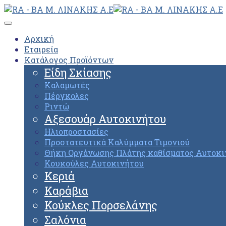
Αρχική
Εταιρεία
Κατάλογος Προϊόντων
Είδη Σκίασης
Καλαμωτές
Πέργκολες
Ριντώ
Αξεσουάρ Αυτοκινήτου
Ηλιοπροστασίες
Προστατευτικά Καλύμματα Τιμονιού
Θήκη Οργάνωσης Πλάτης καθίσματος Αυτοκι
Κουκούλες Αυτοκινήτου
Κεριά
Καράβια
Κούκλες Πορσελάνης
Σαλόνια