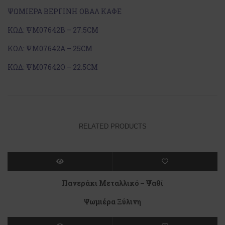
ΨΩΜΙΕΡΑ ΒΕΡΓΙΝΗ ΟΒΑΛ ΚΑΦΕ
ΚΩΔ: ΨΜ07642Β – 27.5CM
ΚΩΔ: ΨΜ07642Α – 25CM
ΚΩΔ: ΨΜ07642Ο – 22.5CM
RELATED PRODUCTS
Πανεράκι Μεταλλικό – Ψαθί
Ψωμιέρα Ξύλινη