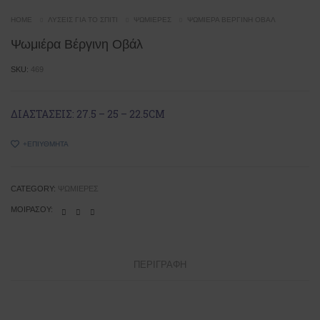
HOME
ΛΎΣΕΙΣ ΓΙΑ ΤΟ ΣΠΊΤΙ
ΨΩΜΙΈΡΕΣ
ΨΩΜΙΈΡΑ ΒΈΡΓΙΝΗ ΟΒΆΛ
Ψωμιέρα Βέργινη Οβάλ
SKU:
469
ΔΙΑΣΤΑΣΕΙΣ: 27.5 – 25 – 22.5CM
+ΕΠΙΥΘΜΗΤΆ
CATEGORY:
ΨΩΜΙΈΡΕΣ
ΜΟΙΡΆΣΟΥ:
ΠΕΡΙΓΡΑΦΉ