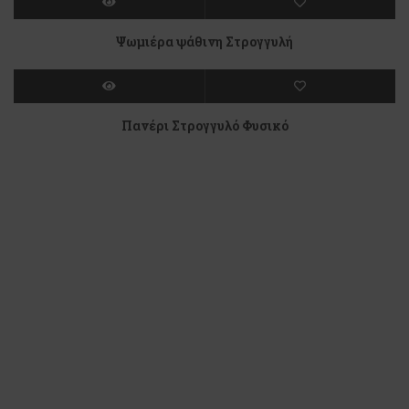
Ψωμιέρα ψάθινη Στρογγυλή
Πανέρι Στρογγυλό Φυσικό