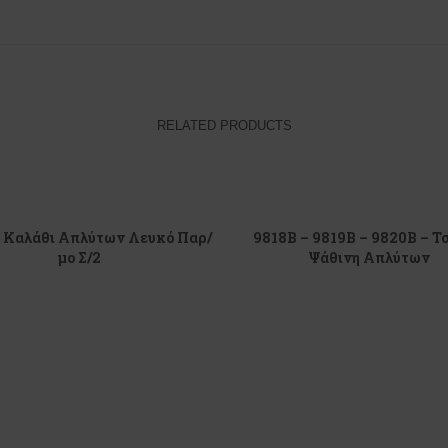
RELATED PRODUCTS
– Καλάθι Απλύτων Λευκό Παρ/
9818Β – 9819Β – 9820Β – Τ
μο Σ/2
Ψάθινη Απλύτων