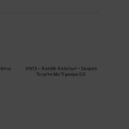
σάντα
10672 – Καλάθι Απλύτων – Σκαμπό
Τετρ/νο Με Ύφασμα Σ/2