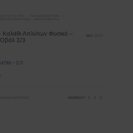
ΕΙΣ ΓΙΑ ΤΟ ΣΠΊΤΙ
ΚΑΛΆΘΙΑ ΑΠΛΎΤΩΝ
ΆΘΙ ΑΠΛΎΤΩΝ ΦΥΣΙΚΌ – ΜΑΎΡΟ ΟΒΆΛ Σ/3
– Καλάθι Απλύτων Φυσικό –
SKU:
11478
Οβάλ Σ/3
1478Ο – Σ/3
Ά
ΚΑΛΆΘΙΑ ΑΠΛΎΤΩΝ
ΜΟΙΡΆΣΟΥ: