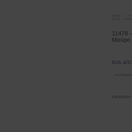
HOME
ΛΎΣ
11478 – ΚΑΛ
11478 
Μαύρο 
ΚΩΔ: ΑΠ1
+ΕΠΙΥΘΜΗΤ
CATEGORY: