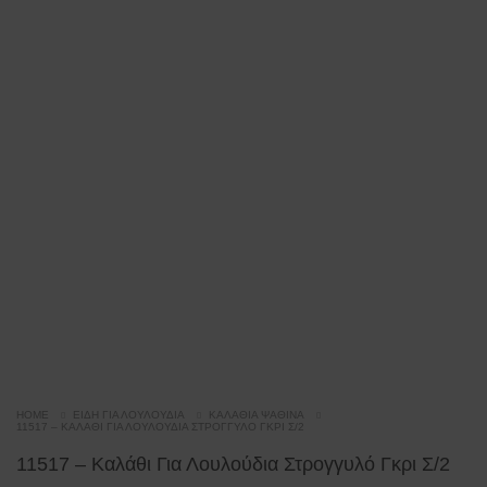
HOME
ΕΊΔΗ ΓΙΑ ΛΟΥΛΟΎΔΙΑ
ΚΑΛΆΘΙΑ ΨΆΘΙΝΑ
11517 – KΑΛΆΘΙ ΓΙΑ ΛΟΥΛΟΎΔΙΑ ΣΤΡΟΓΓΥΛΌ ΓΚΡΙ Σ/2
11517 – Kαλάθι Για Λουλούδια Στρογγυλό Γκρι Σ/2