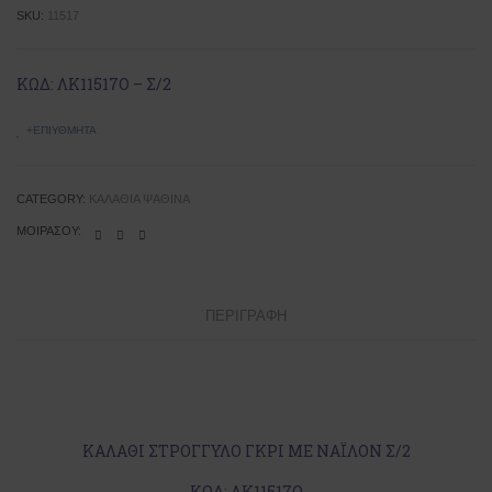
SKU:
11517
ΚΩΔ: ΛΚ11517Ο – Σ/2
+ΕΠΙΥΘΜΗΤΆ
CATEGORY:
ΚΑΛΆΘΙΑ ΨΆΘΙΝΑ
ΜΟΙΡΆΣΟΥ:
ΠΕΡΙΓΡΑΦΉ
ΚΑΛΑΘΙ ΣΤΡΟΓΓΥΛΟ ΓΚΡΙ ΜΕ ΝΑΪΛΟΝ Σ/2
ΚΩΔ: ΛΚ11517Ο