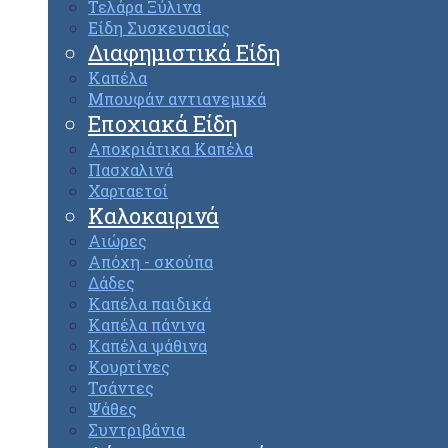
Τελάρα Ξύλινα
Είδη Συσκευασίας
Διαφημιστικά Είδη
Καπέλα
Μπουφάν αντιανεμικά
Εποχιακά Είδη
Αποκριάτικα Καπέλα
Πασχαλινά
Χαρταετοί
Καλοκαιρινά
Αιώρες
Απόχη - σκούπα
Δάδες
Καπέλα παιδικά
Καπέλα πάνινα
Καπέλα ψάθινα
Κουρτίνες
Τσάντες
Ψάθες
Συντριβάνια