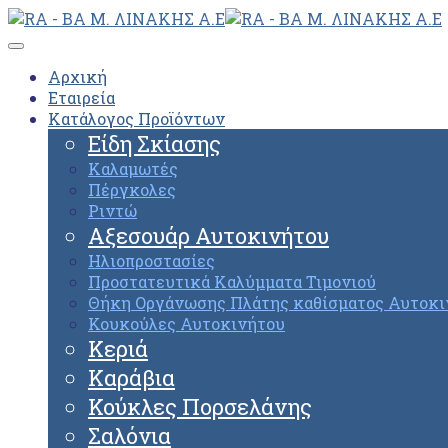
Αρχική
Εταιρεία
Κατάλογος Προϊόντων
Είδη Σκίασης
Καλαμωτές
Πέργκολες
Ριντώ
Αξεσουάρ Αυτοκινήτου
Ηλιοπροστασίες
Προστατευτικά Καλύμματα Τιμονιού
Θήκη Οργάνωσης Πλάτης καθίσματος Αυτοκι
Κουκούλες Αυτοκινήτου
Κεριά
Καράβια
Κούκλες Πορσελάνης
Σαλόνια