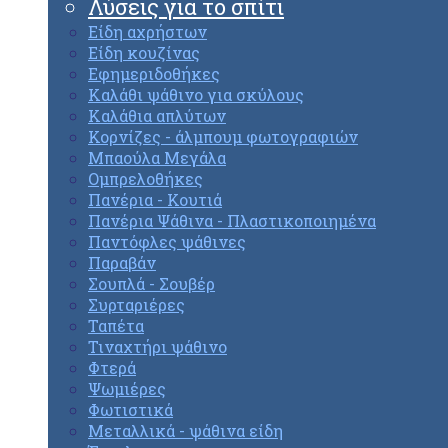
Λύσεις για το σπίτι
Είδη αχρήστων
Είδη κουζίνας
Εφημεριδοθήκες
Καλάθι ψάθινο για σκύλους
Καλάθια απλύτων
Κορνίζες - άλμπουμ φωτογραφιών
Μπαούλα Μεγάλα
Ομπρελοθήκες
Πανέρια - Κουτιά
Πανέρια Ψάθινα - Πλαστικοποιημένα
Παντόφλες ψάθινες
Παραβάν
Σουπλά - Σουβέρ
Συρταριέρες
Ταπέτα
Τιναχτήρι ψάθινο
Φτερά
Ψωμιέρες
Φωτιστικά
Μεταλλικά - ψάθινα είδη