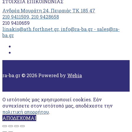
ΣΤΟΙΧΕΊΑ ΕΠΙΚΟΙΝΩΝΊΑΣ
Ανδρέα Μουράτη 24, Πειραιάς ΤΚ 185 47
210 9411509, 210 9428658
210 9410659
linakis@ath.forthnet.gr, info@ra-ba.gr - sales@ra-
ba.gr
ra-ba.gr © 2026 Powered by
Webia
Ο ιστότοπός μας χρησιμοποιεί cookies. Εάν
συνεχίσετε στον ιστότοπό μας, αποδέχεστε την
πολιτική απορρήτου
.
ΑΠΟΔΕΧΟΜΑΙ