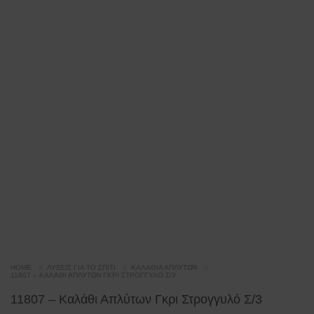
HOME
ΛΎΣΕΙΣ ΓΙΑ ΤΟ ΣΠΊΤΙ
ΚΑΛΆΘΙΑ ΑΠΛΎΤΩΝ
11807 – ΚΑΛΆΘΙ ΑΠΛΎΤΩΝ ΓΚΡΙ ΣΤΡΟΓΓΥΛΌ Σ/3
11807 – Καλάθι Απλύτων Γκρι Στρογγυλό Σ/3