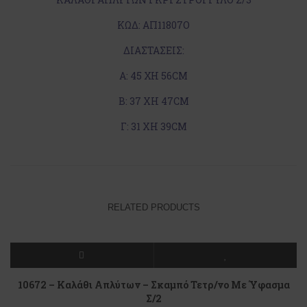
ΚΩΔ: ΑΠ11807Ο
ΔΙΑΣΤΑΣΕΙΣ:
Α: 45 ΧΗ 56CM
Β: 37 XH 47CM
Γ: 31 XH 39CM
RELATED PRODUCTS
10672 – Καλάθι Απλύτων – Σκαμπό Τετρ/νο Με Ύφασμα
Σ/2