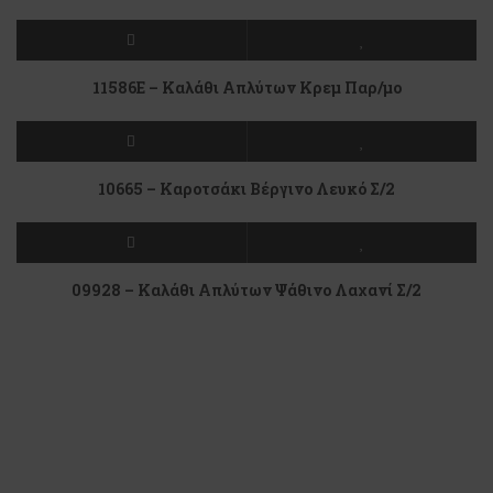
11586Ε – Καλάθι Απλύτων Κρεμ Παρ/μο
10665 – Καροτσάκι Βέργινο Λευκό Σ/2
09928 – Καλάθι Απλύτων Ψάθινο Λαχανί Σ/2