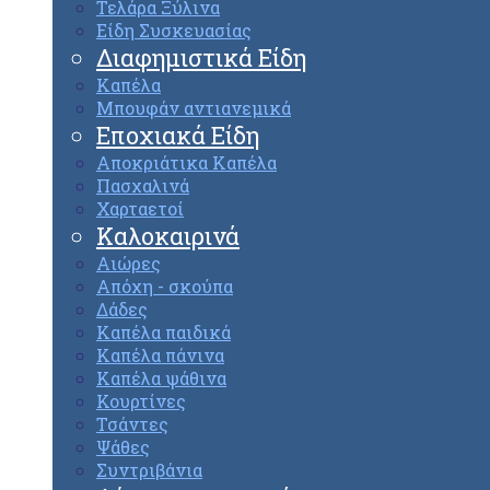
Τελάρα Ξύλινα
Είδη Συσκευασίας
Διαφημιστικά Είδη
Καπέλα
Μπουφάν αντιανεμικά
Εποχιακά Είδη
Αποκριάτικα Καπέλα
Πασχαλινά
Χαρταετοί
Καλοκαιρινά
Αιώρες
Απόχη - σκούπα
Δάδες
Καπέλα παιδικά
Καπέλα πάνινα
Καπέλα ψάθινα
Κουρτίνες
Τσάντες
Ψάθες
Συντριβάνια