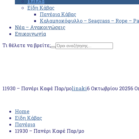
Έπιπλα
Είδη Κάβας
Πανέρια Κάβας
Καλαμποκόφυλλο – Seagrass – Rope – P
Νέα – Ανακοινώσεις
Επικοινωνία
Τι θέλετε να βρείτε;
Home
Είδη Κάβας
Πανέρια
11930 – Πανέρι Καφέ Παρ/μο
11930 – Πανέρι Καφέ Παρ/μο
linaki
6 Οκτωβρίου 2025
6 Ο
Home
Είδη Κάβας
Πανέρια
11930 – Πανέρι Καφέ Παρ/μο