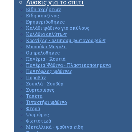
Λύσεις για το σπίτι
Είδη αχρήστων
Είδη κουζίνας
Εφημεριδοθήκες
Καλάθι ψάθινο για σκύλους
Καλάθια απλύτων
Κορνίζες - άλμπουμ φωτογραφιών
Μπαούλα Μεγάλα
Ομπρελοθήκες
Πανέρια - Κουτιά
Πανέρια Ψάθινα - Πλαστικοποιημένα
Παντόφλες ψάθινες
Παραβάν
Σουπλά - Σουβέρ
Συρταριέρες
Ταπέτα
Τιναχτήρι ψάθινο
Φτερά
Ψωμιέρες
Φωτιστικά
Μεταλλικά - ψάθινα είδη