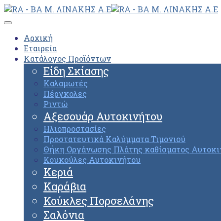
Αρχική
Εταιρεία
Κατάλογος Προϊόντων
Είδη Σκίασης
Καλαμωτές
Πέργκολες
Ριντώ
Αξεσουάρ Αυτοκινήτου
Ηλιοπροστασίες
Προστατευτικά Καλύμματα Τιμονιού
Θήκη Οργάνωσης Πλάτης καθίσματος Αυτοκι
Κουκούλες Αυτοκινήτου
Κεριά
Καράβια
Κούκλες Πορσελάνης
Σαλόνια